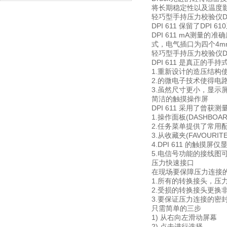
将长期稳定性以及温度影
轻巧型手持压力校验仪DP
DPI 611 保留了D
DPI 611 mA测
式，电气插口为四个4m
轻巧型手持压力校验仪DP
DPI 611 是真正的手
1.重新设计的造压结构
2.的微电子技术使得
3.虽然尺寸更小，显
简洁的触摸操作屏
DPI 611 采用了曾获测
1.操作面板(DASHB
2.任务菜单提供了常
3.从收藏夹(FAVOU
4.DPI 611 的
5.电信号功能的接线图
压力快速接口
在现场要保障压力连接的
1.所有的转换接头，
2.受损的转换接头更换
3.要保证压力连接的密
只需简单的三步
1) 从右向左滑动屏幕
2) 点击进行选择