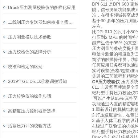
DPI 611 是DPI 
Druck压力测量校验仪的多样化应用
能，信号测量功能集成到
准，在很多领域甚至成为了
基于30 多年的压力测
二线制压力变送器如何校准？需要什么设备?
左右。
比DPI 610 的尺寸小50
压力测量模块技术参数
打压到2 MPa 的时间将
能产生低于95% 的真空
压力测量的准确度提升
压力校检仪的故障分析
电信号测量的精度提升
简洁的触摸操作屏，功
任何应用任务都可以通
校准和检定的区别
实时误差(合格/超差)
先进的工艺流程和精密的
2019年GE Druck价格调整通知
GE压力校验仪
压力系统
611 非常坚固并满足
轻巧型手持压力校验仪DP
压力校验仪的操作步骤
可以产生从95% 真空
功能通过内置的精密容
1.重新设计的机械结构
高精度压力控制器新选择
2.打压速度更快，在带
3.基于人体工程学的
活塞压力计的校验方法
4.经过广泛验证的机械
轻巧型手持压力校验仪DP
Druck先进的硅传感器技术