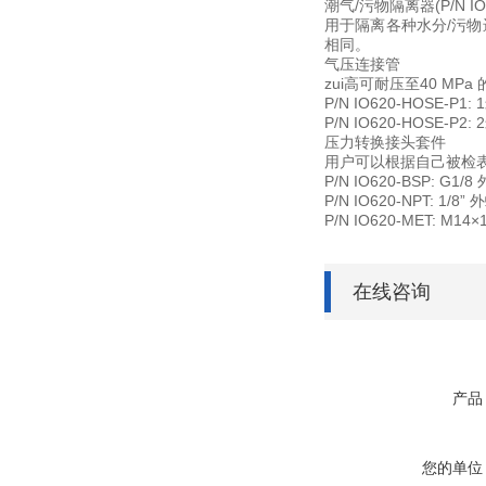
潮气/污物隔离器(P/N IO6
用于隔离各种水分/污物进
相同。
气压连接管
zui高可耐压至40 M
P/N IO620-HOSE-P
P/N IO620-HOSE-P
压力转换接头套件
用户可以根据自己被检
P/N IO620-BSP: G
P/N IO620-NPT: 1/
P/N IO620-MET: M1
在线咨询
产品
您的单位