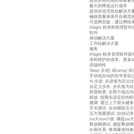
提供所有时段的审核要
极大的降低运行成本
提供自动无纸化解决方
确保质量体系符合规范
可选网页版，通过网络
4Sight 校准和管理
软件
移动解决方案
工作站解决方案
服务
4Sight 校准管理
准和维护的成本。更多4sigh
高级特性
Step( 步进) 或r
手动或自动的信号变化
% 步进: 步进值为百分比的
自定义步长: 步长值为自
跨度检查: 在两个端点间
斜波: 按预先设定好的
微调: 通过上下箭头键
开关测试: 自动捕获压
压力泄露测试: 自动记
zui大/zui小值: 捕捉z
释放阀测试: 捕捉释放
比例关系: 将测量值转