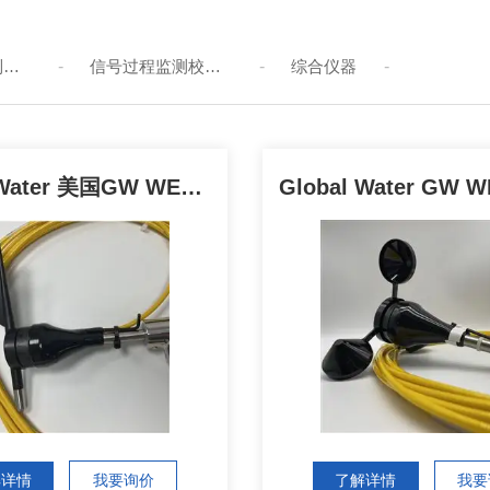
温湿度测量控制校验仪
-
信号过程监测校验仪
-
综合仪器
-
-
品牌分类
-
辐射测量仪器
-
Global Water 美国GW WE570风向传感器
解详情
我要询价
了解详情
我要