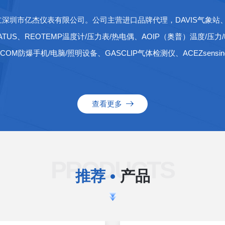
圳市亿杰仪表有限公司。公司主营进口品牌代理，DAVIS气象站、R.M.Y
、STATUS、REOTEMP温度计/压力表/热电偶、AOIP（奥普）温度/压
OM防爆手机/电脑/照明设备、GASCLIP气体检测仪、ACEZsensi
查看更多
PRODUCTS
推荐
产品