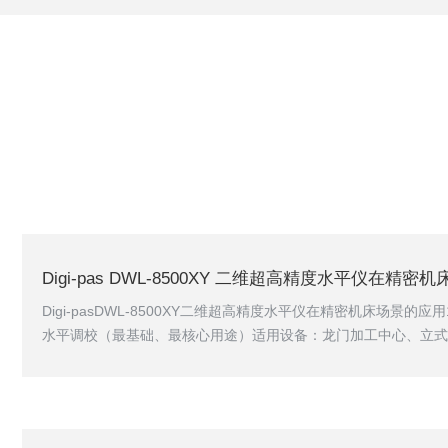
Digi-pas DWL-8500XY 二维超高精度水平仪在精
Digi-pasDWL-8500XY二维超高精度水平仪在精密机床场景的
水平调校（最基础、最核心用途）适用设备：龙门加工中心、立式
精密机、大型落地镗铣传统痛点：普通气泡水平仪只能单轴逐一调
调好X偏移，反复试调耗时几小时DWL-8500XY用法仪器平放机
轴倾角数值，一人同步调整机床四周地脚螺钉，直观将两个轴倾斜
复测整机平面水平度。管控标准：精密机床整...