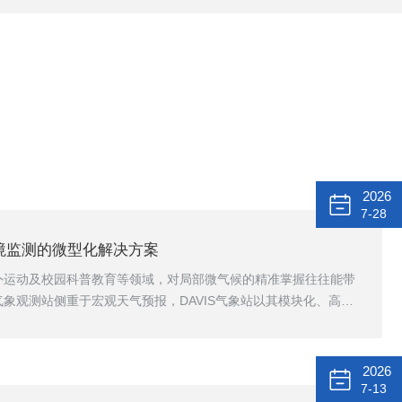
2026
7-28
环境监测的微型化解决方案
外运动及校园科普教育等领域，对局部微气候的精准掌握往往能带
象观测站侧重于宏观天气预报，DAVIS气象站以其模块化、高精
环境监测领域的优秀者。DAVIS气象站的核心优势在于其“传感器
一个标准的DAVIS系统通常由传感器阵列、数据采集主机（控制台）
阵列设计极为紧凑，往往将风速、风向、温度、湿度、降雨量及气
2026
。这种集成化设计不仅减小了...
7-13