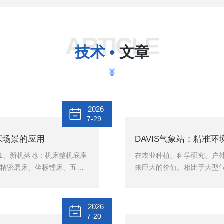
ARTICLE
技术
文章
2026
7-29
密机床场景的应用
DAVIS气象站：精准
应用1、新机落地：机床整机底座
在农业种植、科学研究、户
精密磨床、坐标镗床、五轴
来巨大的价值。相比于大型气
节地脚螺栓，X调好Y偏、Y
度及易部署的特点，成为了微
床工作台中心，屏幕实时XY双
融合”与“无线传输”技术。
归零；大型龙门分多段多点
及传输模块组成。其传感器
2026
压等传感器集成在同一支架上
7-20