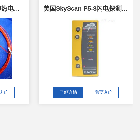
TE Wire HTE/D-24-JJ热电偶测温组件
美国SkyScan P5-3闪电探测器/雷电报警器
询价
了解详情
我要询价