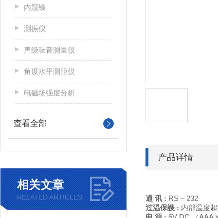
内窥镜
测振仪
声级噪音测量仪
角度水平测距仪
电磁场强度分析
查看全部
产品详情
相关文章
RELATED ARTICLES
通
讯
:
RS – 232
过温保謢
:
内部温度超
电
源
:
6V DC （AAA 