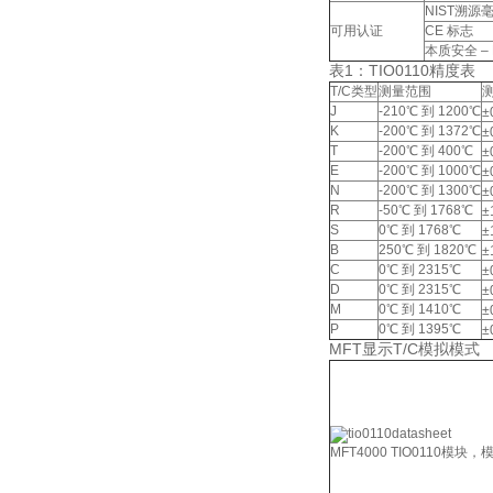
NIST溯源
可用认证
CE 标志
本质安全 – MET
表1：TIO0110精度表
T/C类型
测量范围
J
-210℃ 到 1200℃
±
K
-200℃ 到 1372℃
±
T
-200℃ 到 400℃
±
E
-200℃ 到 1000℃
±
N
-200℃ 到 1300℃
±
R
-50℃ 到 1768℃
±
S
0℃ 到 1768℃
±
B
250℃ 到 1820℃
±
C
0℃ 到 2315℃
±
D
0℃ 到 2315℃
±
M
0℃ 到 1410℃
±
P
0℃ 到 1395℃
±
MFT显示T/C模拟模式
MFT4000 TIO0110模块