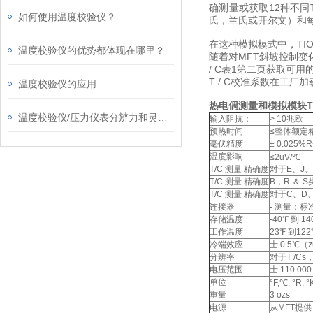
确测量或获取12种不同
如何使用温度校验仪？
氏，兰氏或开尔文）和
在这种模拟模式中，TI
温度校验仪的优势都体现在哪里？
随着对MFT斜坡控制变
/ C表1第二页获取可用的
T / C校准系数在工厂
温度校验仪的应用
热电偶测量和模拟模块TI
温度校验仪/压力仪表分辨力和灵敏度有什么区别?
输入阻抗：
> 10兆欧
预热时间
≤整体额定
毫伏精度
± 0.025%
温度影响
≤2uV/℃
T/C 测量 精确度
对于E、J、
T/C 测量 精确度
B，R ＆ S
T/C 测量 精确度
对于C、D、
连接器
- 测量：标
存储温度
-40℉ 到 1
工作温度
23℉ 到122
冷端效应
士 0.5℃（
分辨率
对于T /Cs
电压范围
士 110.000
单位
°F,℃, °R, °
重量
3 ozs
电源
从MFT提