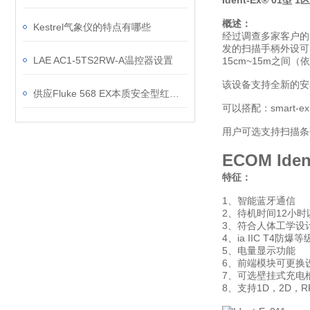
Ident-Ex® 01
型 1
概述：
Kestrel气象仪的特点有哪些
经过调查多家客户的
发的扫描手柄外设可以
LAE AC1-5TS2RW-A温控器设置
15cm~15m之间
该设备支持全新的安
供应Fluke 568 EX本质安全型红外线温度计
可以搭配：smart-ex 0
用户可选支持扫描条
ECOM Id
特征：
1、智能蓝牙通信
2、待机时间12小时
3、符合人体工学设
4、ia IIC T4防爆等
5、电量显示功能
6、前端模块可更换
7、可选壁挂式充电
8、支持1D，2D，R