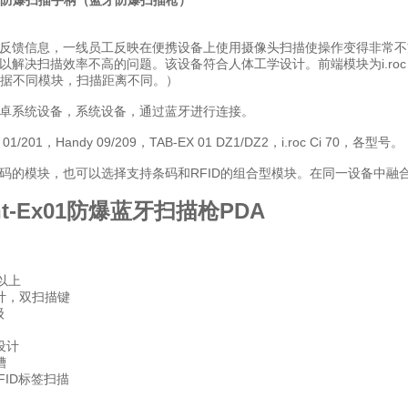
区防爆扫描手柄（蓝牙防爆扫描枪）
反馈信息，一线员工反映在便携设备上使用摄像头扫描使操作变得非常不
解决扫描效率不高的问题。该设备符合人体工学设计。前端模块为i.roc C
（依据不同模块，扫描距离不同。）
卓系统设备，系统设备，通过蓝牙进行连接。
1/201，Handy 09/209，TAB-EX 01 DZ1/DZ2，i.roc Ci 70，各型号。
码的模块，也可以选择支持条码和RFID的组合型模块。在同一设备中融
ent-Ex01防爆蓝牙扫描枪PDA
以上
计，双扫描键
级
设计
槽
FID标签扫描