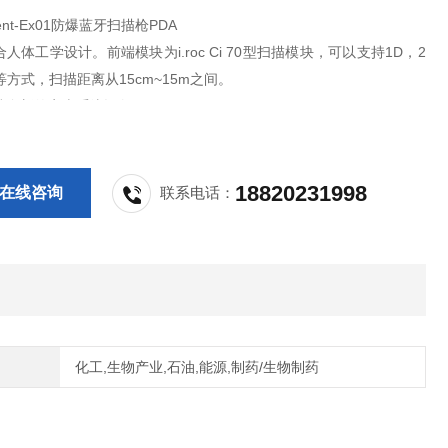
dent-Ex01防爆蓝牙扫描枪PDA
人体工学设计。前端模块为i.roc Ci 70型扫描模块，可以支持1D，2
D等方式，扫描距离从15cm~15m之间。
持全新的安卓系统设备。
18820231998
在线咨询
联系电话：
化工,生物产业,石油,能源,制药/生物制药