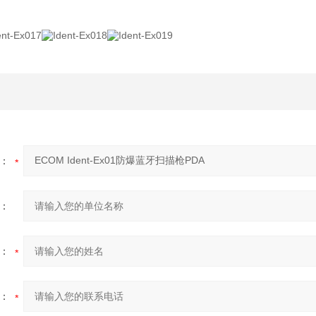
：
：
：
：