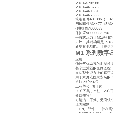
M101-GN0100
M101-AN0775
M101-AN1551
M101-AN2585
校准套件A34386（Z9A82
测试套件A34477（ZA34
便携箱9A000053
保护罩9P000058PN01
手持式压力计M1系列
力计，其精确度是+/- 
新增其他功能。可提供
M1 系列数字压力
应用
低压气体系统的泄漏检
整个过滤器的压降监控
在冷凝器或泵上的真空
用于家庭或医院安装的CP
M1系列的优点
工程单位（8可选）
20℃下英寸水柱，20℃下
介质兼容性：
对清洁、干燥、无腐蚀
压力限制
（DN）部件——仅在高侧为