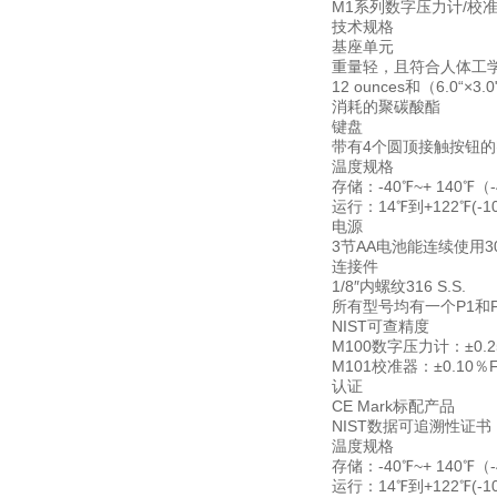
M1系列数字压力计/校
技术规格
基座单元
重量轻，且符合人体工
12 ounces和（6.0“×3.
消耗的聚碳酸酯
键盘
带有4个圆顶接触按钮
温度规格
存储：-40℉~+ 140℉（-
运行：14℉到+122℉(-1
电源
3节AA电池能连续使用3
连接件
1/8″内螺纹316 S.S.
所有型号均有一个P1和
NIST可查精度
M100数字压力计：±0.2
M101校准器：±0.10％F
认证
CE Mark标配产品
NIST数据可追溯性证
温度规格
存储：-40℉~+ 140℉（-
运行：14℉到+122℉(-1