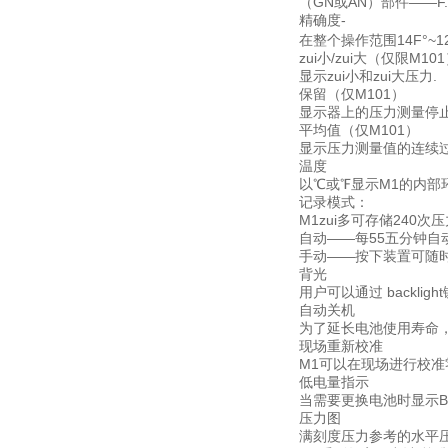
（GN或AN）部件——F.
精确度-
在整个操作范围14F°~1
zui小/zui大（仅限M10
显示zui小和zui大压力.
保留（仅M101）
显示器上的压力测量停
平均值（仅M101）
显示压力测量值的连续
温度
以℃或℉显示M1的内部
记录模式：
M1zui多可存储240次
自动——每55五分钟自动
手动——按下装置可随时
背光
用户可以通过 backl
自动关机
为了延长电池使用寿命，
现场重新校准
M1可以在现场进行校准
低电量指示
当需要更换电池时显示B
压力图
满刻度压力参考的水平压力