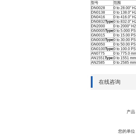
型号
范围
DN0028
0 to 28.00" 
DN0138
0 to 138.0" 
DN0416
0 to 416.0" 
DN0832
Type
0 to 832.0" 
DN2000
0 to 2000" H
GN0005
Type
0 to 5.000 PS
GN0015
0 to 15.00 PS
GN0030
Type
0 to 30.00 PS
GN0050
0 to 50.00 PS
GN0100
Type
0 to 100.0 PS
AN0775
0 to 775.0 m
AN1551
Type
0 to 1551 m
AN2585
0 to 2585 m
在线咨询
产品
您的单位