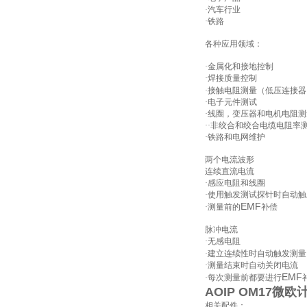
·汽车行业
·铁路
各种应用领域：
·金属化和接地控制
·焊接质量控制
·接触电阻测量（低压连接
·电子元件测试
·线圈，变压器和电机电阻
··非绞合和绞合电缆电阻率
·铁路和电网维护
两个电流波形
连续直流电流
·感应电阻和线圈
·使用触发测试探针时自动
EMF
·测量前的
补偿
脉冲电流
·无感电阻
·建立连续性时自动触发测量
·测量结束时自动关闭电流
EMF
·每次测量前都要进行
AOIP OM17微欧
相关配件：