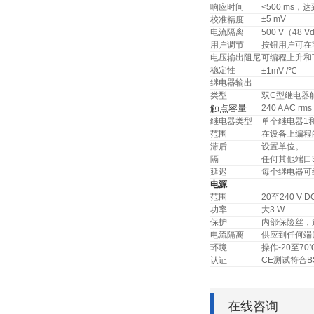
响应时间
<500 ms，
±5 mV
校准精度
电流隔离
500 V（48 
用户调节
按钮用户可在
电压输出阻尼
可编程上升和下
稳定性
±1mV /℃
继电器输出
类型
双C型继电器
触点容量
240 A AC rm
继电器类型
单个继电器1
范围
在设备上编程
滞后
设置单位。
隔
任何其他端口37
延迟
每个继电器可编
电源
范围
20至240 V D
功率
大3 W
保护
内部保险丝，
电流隔离
供应到任何端口
环境
操作-20至70
认证
CE测试符合BS E
在线咨询