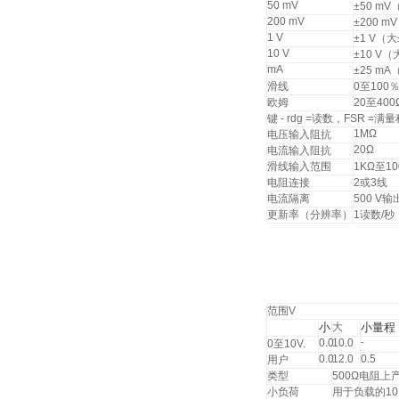
50 mV
±50 mV
200 mV
±200 m
1 V
±1 V（大
10 V
±10 V（
mA
±25 mA
滑线
0至100
欧姆
20至400
键 - rdg =读数，FSR =满
1MΩ
电压输入阻抗
20Ω
电流输入阻抗
滑线输入范围
1KΩ至1
电阻连接
2或3线
电流隔离
500 V
更新率（分辨率）
1读数/秒
范围V
小
大
小量程
0.0
10.0
-
0至10V.
0.0
12.0
0.5
用户
类型
500Ω电阻上
小负荷
用于负载的1