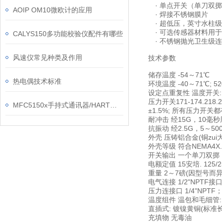
· 单点开关（单刀双
AOIP OM10微欧计的应用
· 焊接不锈钢膜片
· 超低压，英寸水柱级
· 可选传感器材料用
CALYS150多功能校验仪配件有哪些
· 不锈钢抛光卫生级
风速仪常见种类及作用
技术参数
储存温度 -54～71℃
热电偶技术标准
环境温度 -40～71℃; 
设定点重复性 温度开关:
压力开关171-174.218.2
MFC5150x手持式通讯器/HART手操器
±1.5%; 所有压力开
耐冲击 经15G，10毫
抗振动 经2.5G，5～
外壳 压铸铝合金(铜zu
外壳等级 符合NEMA4X.
开关输出 一个单刀双掷（
电额定值 15安培. 125/
重量 2～7磅(因型号而异
电气连接 1/2"NPTF接
压力连接口 1/4"NPTF；1
温度组件 温包和毛细管:
直插式: 镀镍黄铜(标准长
充填物 无毒油