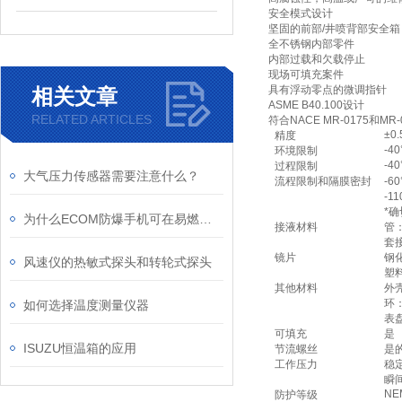
安全模式设计
坚固的前部
/
井喷背部安全箱
全不锈钢内部零件
内部过载和欠载停止
现场可填充案件
具有浮动零点的微调指针
相关文章
ASME B40.100
设计
RELATED ARTICLES
符合
NACE MR-0175
和
MR-
±0.
精度
-40
环境限制
-40
过程限制
大气压力传感器需要注意什么？
流程限制和隔膜密封
-60
-11
*
确
为什么ECOM防爆手机可在易燃易爆环境下使用
接液材料
管
套
镜片
钢
风速仪的热敏式探头和转轮式探头
塑
其他材料
外
环
如何选择温度测量仪器
表
可填充
是
ISUZU恒温箱的应用
节流螺丝
是
工作压力
稳
瞬
NEM
防护等级