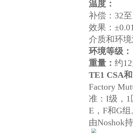
温度：
补偿：
32
至
效果：
±0.0
介质和环境
环境等级：
重量：
约
12
TE1 CSA
和
Factory Mut
准：
I
级，
1
E
，
F
和
G
组
由
Noshok