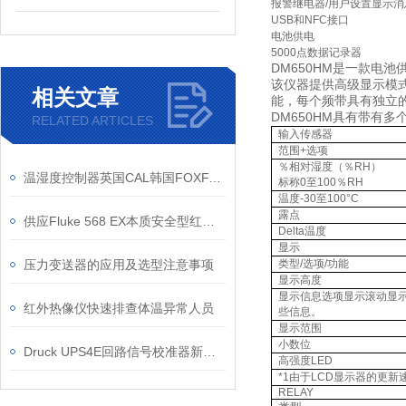
报警继电器
/
用户设置显示消
USB
和
NFC
接口
电池供电
5000
点数据记录器
DM650HM
是一款电池
该仪器提供高级显示模
相关文章
能，每个频带具有独立
DM650HM
具有带有多
RELATED ARTICLES
输入传感器
范围
+
选项
％相对湿度（％
RH
）
温湿度控制器英国CAL韩国FOXFA意大利LAE
标称
0
至
100
％
RH
温度
-30
至
100
°
C
露点
供应Fluke 568 EX本质安全型红外线温度计
Delta
温度
显示
压力变送器的应用及选型注意事项
类型
/
选项
/
功能
显示高度
显示信息选项显示滚动显
红外热像仪快速排查体温异常人员
些信息。
显示范围
小数位
Druck UPS4E回路信号校准器新品上新
高强度
LED
*1
由于
LCD
显示器的更新
RELAY