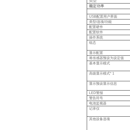
类型
额定功率
USB
配置用户界面
类型
/
选项
/
功能
配置硬件
配置软件
操作系统
组态
显示配置
将传感器预设为设定值
基本显示模式
高级显示模式
* 1
显示预设显示信息
LED
警报
警告符号
电池监视器
记录仪
其他设备选项