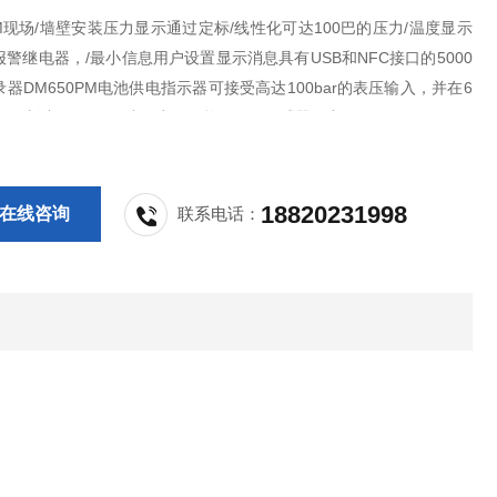
PM现场/墙壁安装压力显示通过定标/线性化可达100巴的压力/温度显示
警继电器，/最小信息用户设置显示消息具有USB和NFC接口的5000
器DM650PM电池供电指示器可接受高达100bar的表压输入，并在6
示屏上以BAR，PSI或用户工程单位显示传感器压力
18820231998
在线咨询
联系电话：