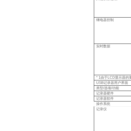
继电器控制
实时数据
* 1
由于
LCD
显示器的
USB
记录器用户界面
类型
/
选项
/
功能
记录器硬件
记录器软件
操作系统
记录仪