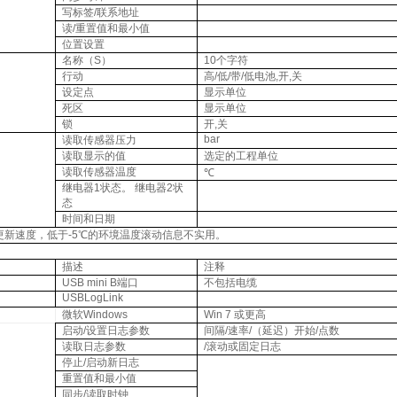
写标签
/
联系地址
读
/
重置值和最小值
位置设置
名称（
S
）
10
个字符
行动
高
/
低
/
带
/
低电池
,
开
,
关
设定点
显示单位
死区
显示单位
锁
开
,
关
bar
读取传感器压力
读取显示的值
选定的工程单位
读取传感器温度
℃
继电器
1
状态。 继电器
2
状
态
时间和日期
更新速度，低于
-5
℃的环境温度滚动信息不实用。
描述
注释
USB mini B
端口
不包括电缆
USBLogLink
微软
Windows
Win 7
或更高
启动
/
设置日志参数
间隔
/
速率
/
（延迟）开始
/
点数
读取日志参数
/
滚动或固定日志
停止
/
启动新日志
重置值和最小值
同步
/
读取时钟