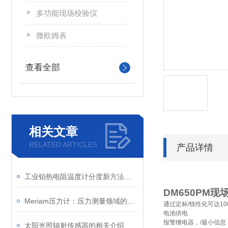
多功能现场校验仪
微欧姆表
查看全部
相关文章
RELATED ARTICLES
产品详情
工业铂热电阻温度计分度新方法提出
DM650PM
现
Meriam压力计：压力测量领域的可靠伙伴
通过定标
/
线性化可达
10
电池供电
报警继电器，
/
最小信息
太阳光照辐射传感器的相关介绍