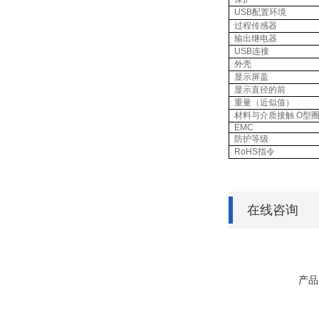
USB
配置环境
过程传感器
输出继电器
USB
连接
外壳
显示屏盖
显示直径的前
重量（近似值）
材料与介质接触
O
型
EMC
防护等级
RoHS
指令
在线咨询
产品