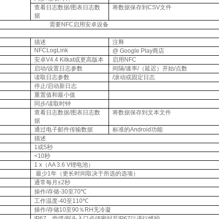
查看日志数据
/
图表日志数
将数据保存到
CSV
文件
据
需要
NFC
启用安卓设备
描述
注释
NFCLogLink
@ Google Play
商店
安卓
V4.4 Kitkat
或更高版本
启用
NFC
启动
/
设置日志参数
间隔
/
速率
/
（延迟）开始
/
点数
读取日志参数
/
滚动或固定日志
停止
/
启动新日志
重置值和最小值
同步
/
读取时钟
查看日志数据
/
图表日志数
将数据保存到文本文件
据
通过电子邮件传输数据
标准的
Android
功能
描述
1
或
5
秒
<10
秒
1 x
（
AA 3.6 V
锂电池）
最少
1
年（更长时间取决于所选的选项）
通常每月±
2
秒
操作
/
存储
-30
至
70
℃
工作温度
-40
至
110
℃
操作
/
存储
10
至
90
％
RH
无冷凝
IP67
，电缆
/
探头入口必须密封至
IP67
以进行维护