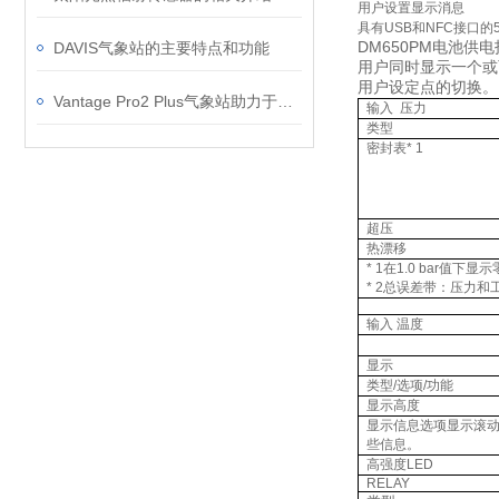
用户设置显示消息
具有
USB
和
NFC
接口的
DM650PM
电池供电
DAVIS气象站的主要特点和功能
用户同时显示一个或
用户设定点的切换。
Vantage Pro2 Plus气象站助力于云南红河蓝莓示范园
输入
压力
类型
密封表
* 1
超压
热漂移
* 1
在
1.0 bar
值下显示
* 2
总误差带：压力和
输入 温度
显示
类型
/
选项
/
功能
显示高度
显示信息选项显示滚
些信息。
高强度
LED
RELAY