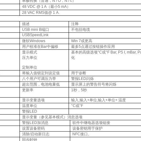
单极转换（普通，
N / O
，
N / c
）
48 VDC @ 1 A
（最小
5 mA
）
28 VAC RMS
值
@ 1 A.
描述
注释
USB mini B
端口
不包括电缆
USBSpeedLink
微软
Windows
Win 7
或更高
用户校准在
Bar
中偏移
最多
5
点通过按钮操作应用
显示模式
基本的高级选项°
C
或°
F Bar, PS I, mBar, 
压力单位
化
定制单位
值
将输入值锁定到设定值
用于诊断
）
八个用户可调压力带
警报
LED
闪烁
超出范围，电池电量低
显示屏上的警告符号将闪烁
更新率
1
秒，
5
秒
显示变量选项
输入
,
输入
+
单位
,
输入
+
单位
+
温度
温度单位
°
C
或°
F
警报
LED
显示变量（参见基本模式）消息选项
警报
LED
加消息
软件中继电器选项链接
设置设备密码
设备密钥用于保护
清除
/
启动新日志
NFC
接口。
同步时钟