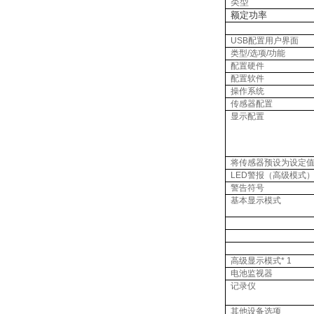
类型
额定功率
USB
配置用户界面
类型
/
选项
/
功能
配置硬件
配置软件
操作系统
传感器配置
显示配置
将传感器预设为设定
LED
警报（高级模式
警告符号
基本显示模式
高级显示模式
* 1
电池监视器
记录仪
其他设备选项