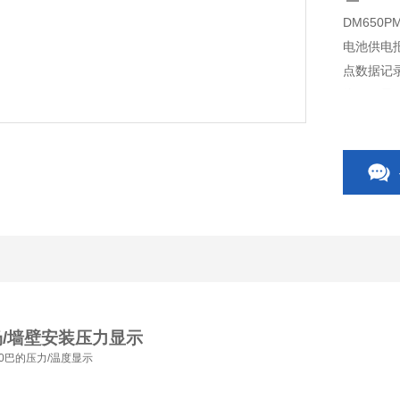
DM650
电池供电报
点数据记录
位LCD显
场
/
墙壁安装压力显示
0
巴的压力
/
温度显示