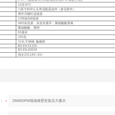
10
至
30
℃
¼英寸
BSP
公头带适配器选件（参见附件）
两件式螺钉连接器
USB
迷你
B
插座
ABS
灰色基，灰色夹紧环：聚碳酸酯屏幕
聚碳酸酯，透明
65
毫米
250
克
圈
316L
不锈钢
,
氟橡胶
BS EN 61326
BS EN 60529
指令
2011/65 / EU
：