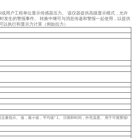
I
或用户工程单位显示传感器压力。 该仪器提供高级显示模式，允许
时发生的警报事件。 转换中继可与消息传递和警报一起使用，以提供
还可以执行和显示力计算（例如拉力）
日志量指示。 值，最小值，平均值
* 1
。 日期和时间，外壳温度。 用于可视警报
/