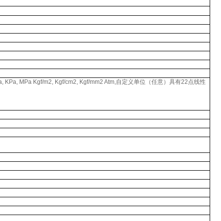
Pa, KPa, MPa Kgf/m2, Kgf/cm2, Kgf/mm2 Atm,
自定义单位（任意）具有
22
点线性