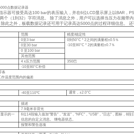
5000
点数据记录器
指示器可接受高达
100 bar
的表压输入，并在
6
位
LCD
显示屏上以
BAR
，
PS
两个（
1
到
32
）字符消息。 除了消息之外，用户可以选择当压力在频带内
 除此之外，板载数据记录还可用于记录高达
5000
点的过程详细信息。 
范围
精度
/
稳定性
0
至
3 bar
0
到
50
°
C * 2
之间的满量程±
0.5
％
-10
至
80
°
C * 2
的满量程±
0.7
％
0
至
30 bar
0
至
100 bar
其他范围
4 x
压力范围
350
巴
-10
至
80
°
C
补偿
零条
工作温度范围内的偏差
通常，±
2.0
°
C
-40
至
110
℃
描述
7.9
毫米非背光
动显示的一
6
位
14
段输入值加“警告"，“发送"，“
NFC
"，“
USB
"，“日志"，图标，
8
段
信息的自定义消息。 继电器状态。
报警和警告选项