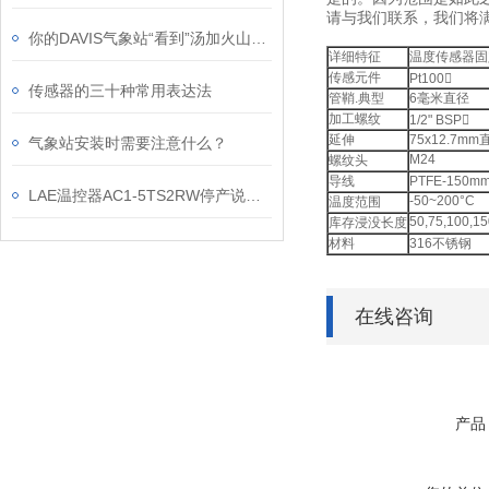
请与我们联系，我们将
你的DAVIS气象站“看到”汤加火山的冲击波
详细特征
温度传感器固
传感元件
Pt100
传感器的三十种常用表达法
管鞘.典型
6毫米直径
加工螺纹
1/2" BSP
延伸
75x12.7mm
气象站安装时需要注意什么？
M24
螺纹头
导线
PTFE-150m
LAE温控器AC1-5TS2RW停产说明及AC2-5TS2RW新品上市
-50~200°C
温度范围
50,75,100,1
库存浸没长度
材料
316不锈钢
在线咨询
产品