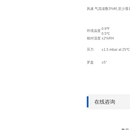
风速 气流
读数3%时,至少显
0.9℉
环境温度
0.5℃
相对湿度
±2%RH
压力
±1.5 mbar at 25℃
罗盘
±5°
在线咨询