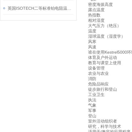
密度海拔高度
英国ISOTECH二等标准铂电阻温度计技术参数
露点温度
热指数
相对湿度
大气压力（绝压）
温度
湿球温度（湿度学）
风寒
风速
谁在使用Kestrel5000
体育及户外运动
教育与课堂上使用
设备管理
农业与农业
消防
危险品响应
徒步旅行和登山
工业卫生
执法
气象
军事
登山
室外活动组织者
研究，科学与技术
适用于/兼容的应用程序