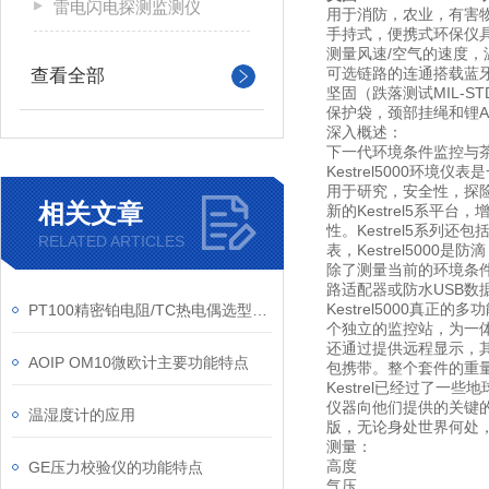
雷电闪电探测监测仪
用于消防，农业，有害
手持式，便携式环保仪
测量风速/空气的速度
可选链路的连通搭载蓝牙
查看全部
坚固（跌落测试MIL-S
保护袋，颈部挂绳和锂A
深入概述：
下一代环境条件监控与茶
Kestrel5000环境
用于研究，安全性，探
相关文章
新的Kestrel5系平
性。Kestrel5系列
RELATED ARTICLES
表，Kestrel500
除了测量当前的环境条件下
路适配器或防水USB数
Kestrel5000真正
PT100精密铂电阻/TC热电偶选型参数及对比
个独立的监控站，为一体的
还通过提供远程显示，其功
AOIP OM10微欧计主要功能特点
包携带。整个套件的重量只有1
Kestrel已经过了
仪器向他们提供的关键的
温湿度计的应用
版，无论身处世界何处
测量：
高度
GE压力校验仪的功能特点
气压