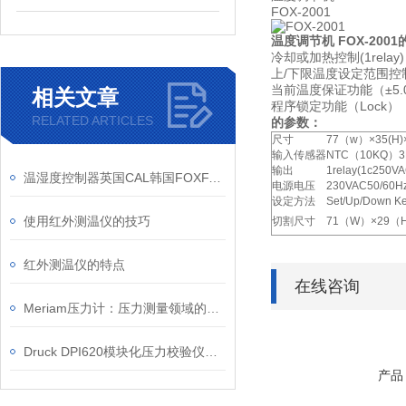
FOX-2001
温度调节机 FOX-2001
冷却或加热控
上/下限温
当前温度保证
相关文章
程序锁定功能（Lock）
RELATED ARTICLES
的参数：
尺寸
77（w）×35(H)×
输入传感器
NTC（10KQ）
输出
1relay(1c250V
温湿度控制器英国CAL韩国FOXFA意大利LAE
电源电压
230VAC50/60Hz
设定方法
Set/Up/Down K
使用红外测温仪的技巧
切割尺寸
71（W）×29（
红外测温仪的特点
在线咨询
Meriam压力计：压力测量领域的可靠伙伴
Druck DPI620模块化压力校验仪的功能特点
产品