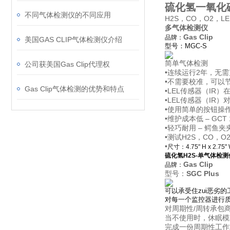
硫化氢一氧化
不同气体检测仪的不同应用
H2S，CO，O2，L
多气体检测仪
Gas Clip
品牌：
美国GAS CLIP气体检测仪介绍
型号：MGC-S
简单气体检测
公司获美国Gas Clip代理权
•连续运行2年，无
•不需要校准，可以
Gas Clip气体检测的优势和特点
•LEL传感器（IR
•LEL传感器（IR
•使用简单的按钮操
•维护成本低 – GCT
•轻巧耐用 – 鳄鱼夹
•测试H2S，CO，O
•
尺寸：4.75" H x 2.75" W
硫化氢H2S-单气体检测
Gas Clip
品牌：
型号：
SGC Plus
可以承受住zui恶劣的
对每一个监控器进行质
对周期性/周转承包
当不使用时，休眠模式
完成一份周期性工作或