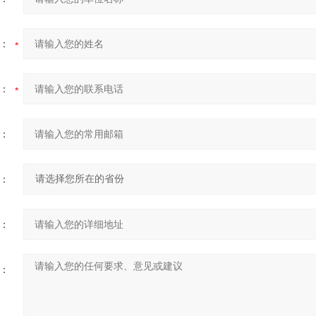
：
：
：
：
：
：