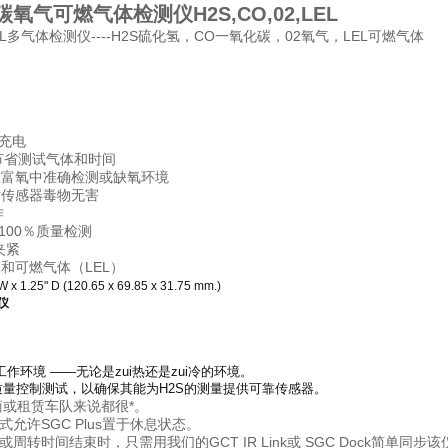
碳氧气可燃气体检测仪
H2S,CO,02,LEL
EL多气体检测仪----H2S硫化氢，CO一氧化碳，02氧气，LEL可燃气体
需充电
节省测试气体和时间
）在富氧中准确检测或缺氧环境
）对传感器毒物无害
作
 100％质量检测
夹紧
2和可燃气体（LEL）
 x 1.25" D (120.65 x 69.85 x 31.75 mm.)
仪
工作环境 ——无论是zui热还是zui冷的环境。
量控制测试，以确保其能为H2S的测量提供可靠传感器。
商或租赁车队来说都很*。
允许SGC Plus置于休息状态。
周转时间结束时，只需用我们的GCT IR Link或 SGC Dock简单同