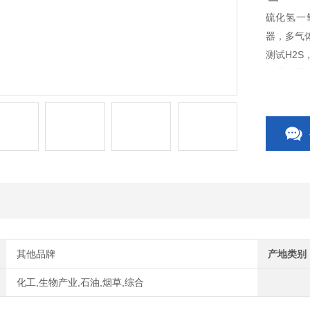
硫化氢一氧
器，多气
测试H2S
不需要校
连续运行
维护成本低 
其他品牌
产地类别
化工,生物产业,石油,烟草,综合