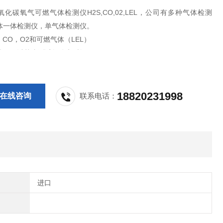
化碳氧气可燃气体检测仪H2S,CO,02,LEL，公司有多种气体检测
体一体检测仪，单气体检测仪。
，CO，O2和可燃气体（LEL）
准，可以节省测试气体和时间
2年，无需充电
– GCT 100％质量检测
18820231998
在线咨询
联系电话：
进口