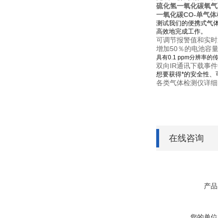
硫化氢一氧化碳氧气
一氧化碳CO-单气
测试我们的便携式气
高效地完成工作。
可调节报警值和实时
增加50％的电池容
具有0.1 ppm分辨率
双向IR通讯下载事
想要获得*的安全性
各类气体检测仪详细
在线咨询
产品
您的单位