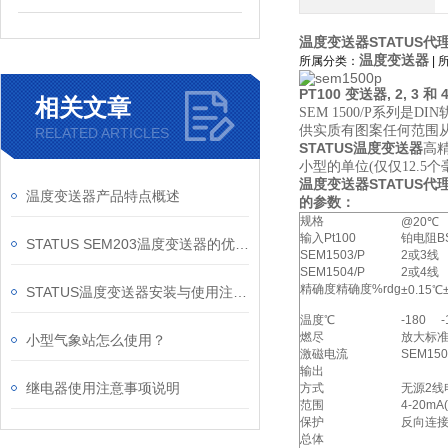
温度变送器STATUS代
温度变送器
所属分类：
|
PT100 变送器, 2, 3 和 
相关文章
SEM 1500/P系列是
DIN
供实质有图案任何范围从 
RELATED ARTICLES
STATUS温度变送器
高
小型的单位
(仅仅12.
温度变送器STATUS代
温度变送器产品特点概述
的参数：
规格
@20℃
输入Pt100
铂电阻BS
STATUS SEM203温度变送器的优势特点
SEM1503/P
2或3线
SEM1504/P
2或4线
精确度精确度%rdg
±0.15
STATUS温度变送器安装与使用注意事项
温度℃
-180 -
燃尽
放大标
小型气象站怎么使用？
激磁电流
SEM150
输出
继电器使用注意事项说明
方式
无源2线
范围
4-20mA
保护
反向连接
总体