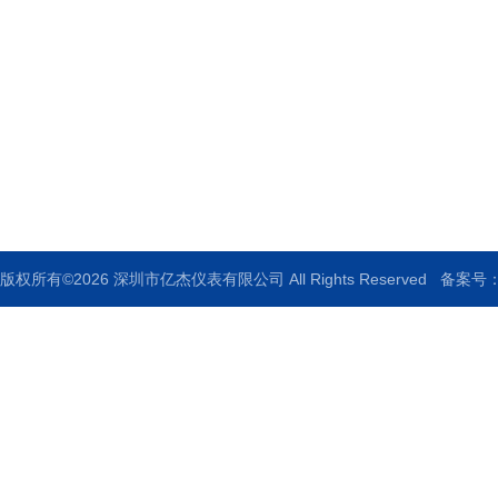
深圳市亿杰仪表有限公司
地址：深圳市福田区华强北路赛格广场21楼2105B
邮箱：2399615311@qq.com
传真：0755-82928889
版权所有©2026 深圳市亿杰仪表有限公司 All Rights Reserved
备案号：粤