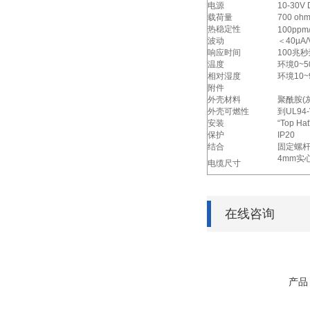
电源
10-30V
载荷量
700 oh
热稳定性
100ppm
波动
＜40µA
响应时间
100兆
温度
环境0~5
相对湿度
环境10
附件
外壳材料
聚酰胺(
外壳可燃性
到UL94
安装
“Top H
保护
IP20
结合
固定螺
4mm实心
电缆尺寸
在线咨询
产品