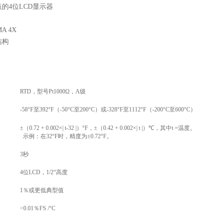
点的
4
位
LCD
显示器
MA 4X
结构
RTD
，型号
Pt1000Ω
，
A
级
-58°F
至
392°F
（
-50°C
至
200°C
）或
-328°F
至
1112°F
（
-200°C
至
600°C
）
±
（
0.72 + 0.002×| t-32 |
）
°F
，
±
（
0.42 + 0.002×| t |
）
℃
，其中
t =
温度。
示例：在
32°F
时，精度为
±0.72°F
。
3
秒
4
位
LCD
，
1/2“
高度
1
％或更低典型值
<0.01
％
FS /°C