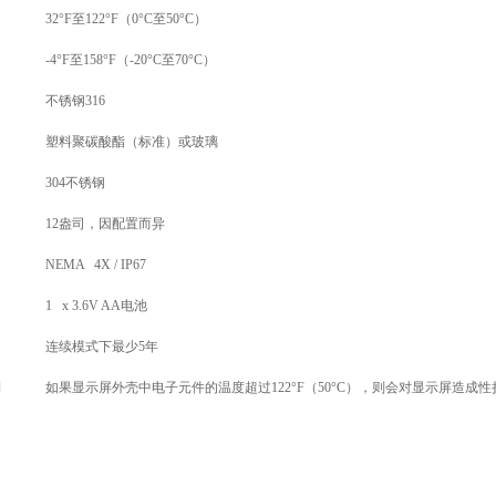
32°F
至
122°F
（
0°C
至
50°C
）
-4°F
至
158°F
（
-20°C
至
70°C
）
不锈钢
316
塑料聚碳酸酯（标准）或玻璃
304
不锈钢
12
盎司，因配置而异
NEMA 4X / IP67
1 x 3.6V AA
电池
连续模式下最少
5
年
制
如果显示屏外壳中电子元件的温度超过
122°F
（
50°C
），则会对显示屏造成性