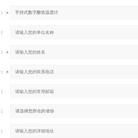
：
：
：
：
：
：
：