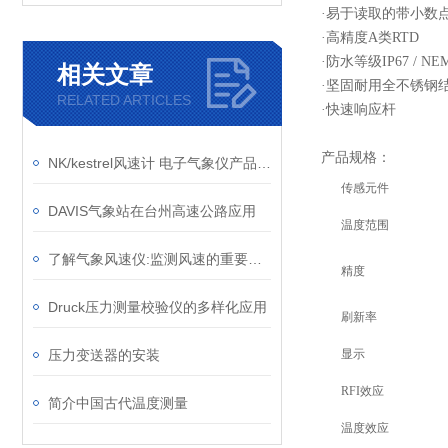
·
易于读取的带小数
·
高精度
A
类
RTD
·
防水等级
IP67 / NE
相关文章
·
坚固耐用全不锈钢
RELATED ARTICLES
·
快速响应杆
产品规格：
NK/kestrel风速计 电子气象仪产品优势
传感元件
DAVIS气象站在台州高速公路应用
温度范围
了解气象风速仪:监测风速的重要工具
精度
Druck压力测量校验仪的多样化应用
刷新率
压力变送器的安装
显示
RFI
效应
简介中国古代温度测量
温度效应