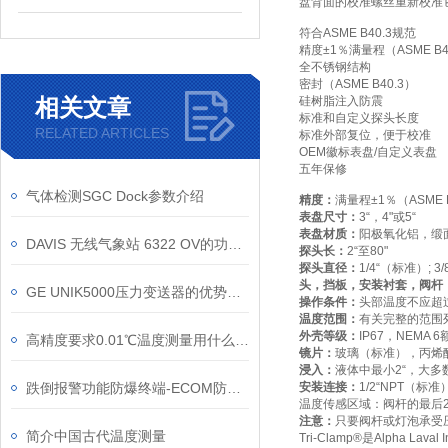
盘背面的校准螺丝重新校准
符合
ASME B40.3
规范
精度
±1
％满量程（
ASME B4
全不锈钢结构
密封（
ASME B40.3
）
相关文章
硅树脂注入防震
标准和自定义探头长度
RELATED ARTICLES
标准外部复位，便于校准
OEM
徽标表盘
/
自定义表盘
五年保修
气体检测SGC Dock参数介绍
精度：
满量程
±1
％（
ASME 
表盘尺寸：
3“
，
4"
或
5“
表盘材质：
阳极氧化铝，缎
DAVIS 无线气象站 6322 OV的功能特点
探头长：
2“
至
80"
探头直径：
1/4“
（标准）
; 3/
头，挡板，安装衬套，阀杆
GE UNIK5000压力变送器的优势特点
操作条件：
头部温度不应超
温度范围：
有关完整的范围
外壳等级：
IP67
，
NEMA 6
高精度要求0.01℃温度测量用什么温度计好
镜片：
玻璃（标准），丙烯
浸入：
液体中最小
2“
，大多
跌倒报警功能防爆终端-ECOM防爆终端新应用
安装连接：
1/2“NPT
（标准
温度传感区域：阀杆的最后
注意：
只要阀杆或灯泡承受
简介中国古代温度测量
Tri-Clamp®
是
Alpha Laval I