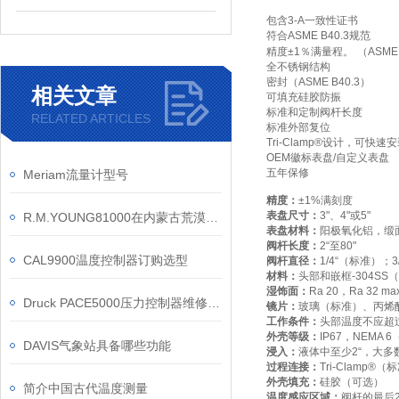
包含
3-A
一致性证书
符合
ASME B40.3
规范
精度
±1
％满量程。
（
ASME 
全不锈钢结构
密封（
ASME B40.3
）
相关文章
可填充硅胶防振
标准和定制阀杆长度
RELATED ARTICLES
标准外部复位
Tri-Clamp®
设计，可快速安
OEM
徽标表盘
/
自定义表盘
五年保修
Meriam流量计型号
精度：
±1%
满刻度
表盘尺寸：
3"
、
4"
或
5"
R.M.YOUNG81000在内蒙古荒漠化防治中的作用
表盘材料：
阳极氧化铝，缎
阀杆长度：
2“
至
80"
CAL9900温度控制器订购选型
阀杆直径：
1/4“
（标准）；
3
材料：
头部和嵌框
-304SS
（
湿饰面：
Ra 20
，
Ra 32 max
Druck PACE5000压力控制器维修售后服务
镜片：
玻璃（标准）、丙烯
工作条件：
头部温度不应超
外壳等级：
IP67
，
NEMA 6
DAVIS气象站具备哪些功能
浸入：
液体中至少
2“
，大多
过程连接：
Tri-Clamp®
（标
外壳填充：
硅胶（可选）
简介中国古代温度测量
温度感应区域：
阀杆的最后