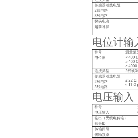
传感器引线电阻
2
线电路
3
线电路
探头电流
超前补偿
电位计输
称号
测量范
< 400 
电位器
≥ 400 Ω
> 4000
连接类型
2
线或
3
传感器引线电阻
≤ 22 Ω
2
线电路
≤ 11 Ω 
3
线电路
电压输入
称号
电压输入
输出（无线电传输）
探头
ID
传输间隔
传输频率