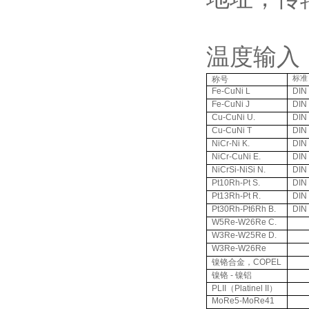
温度输入
标准
称号
Fe-CuNi L
DIN
Fe-CuNi J
DIN
Cu-CuNi
U.
DIN
Cu-CuNi T
DIN
NiCr-Ni K.
DIN
NiCr-CuNi E.
DIN
NiCrSi-NiSi N.
DIN
Pt10Rh-Pt S.
DIN
Pt13Rh-Pt R.
DIN
Pt30Rh-Pt6Rh B.
DIN
W5Re-W26Re C.
W3Re-W25Re D.
W3Re-W26Re
镍铬合金，
COPEL
镍铬
-
镍铝
PLII
（
Platinel II
）
MoRe5-MoRe41