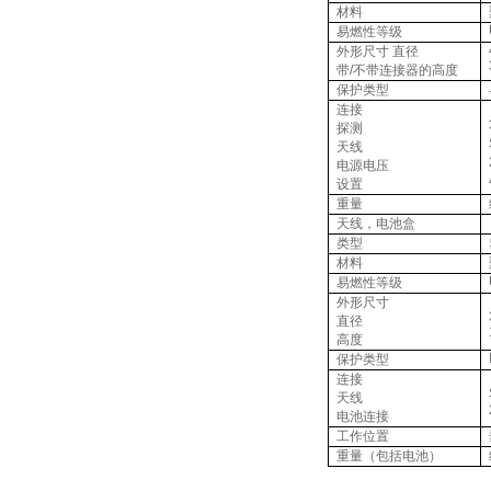
材料
易燃性等级
外形尺寸 直径
带
/
不带连接器的高度
保护类型
连接
探测
天线
电源电压
设置
重量
天线，电池盒
类型
材料
易燃性等级
外形尺寸
直径
高度
保护类型
连接
天线
电池连接
工作位置
重量（包括电池）