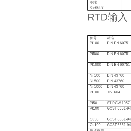
冷端
冷端精度
RTD
输入
称号
标准
Pt100
DIN EN 60751
Pt500
DIN EN 60751
Pt1000
DIN EN 60751
Ni 100
DIN 43760
Ni 500
DIN 43760
Ni 1000
DIN 43760
Pt100
JIS1604
Pt50
ST RGW 1057 
Pt100
GOST 6651-94
Cu50
GOST 6651-94
Cu100
GOST 6651-94
连接类型