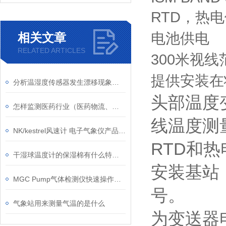
RTD
，热电
电池供电
相关文章
RELATED ARTICLES
300
米视线
提供安装在
分析温湿度传感器发生漂移现象的原因
头部温度
怎样监测医药行业（医药物流、药厂、药房等）的温湿度？
线温度测
NK/kestrel风速计 电子气象仪产品优势
RTD
和热
干湿球温度计的保湿棉有什么特殊要求
安装基站
MGC Pump气体检测仪快速操作指南
号。
气象站用来测量气温的是什么
为变送器