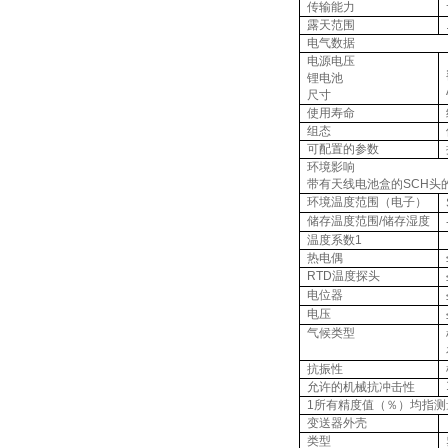
传输能力
露天范围
电气数据
电源电压
锂电池
尺寸
使用寿命
组态
可配置的参数
环境影响
带有天线电池盒的
SCH
头
环境温度范围（电子）
储存温度范围
/
储存湿度
温度系数
1
热电偶
RTD
温度探头
电位器
电压
气候类型
抗振性
允许的机械抗冲击性
1
所有精度值（％）均指测
变送器外壳
类型