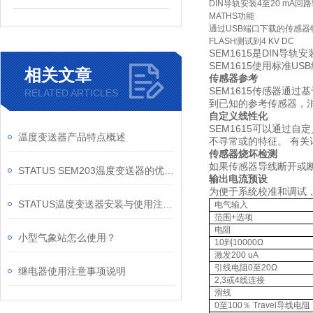
DIN
导轨安装
4
至
20 mA
回路
MATHS
功能
通过
USB
端口下载的传感器
FLASH
测试到
4 KV DC
SEM1615
是
DIN
导轨安
SEM1615
使用标准
USB
相关文章
传感器参考
SEM1615
传感器通过基
RELATED ARTICLES
到已知的参考传感器，
自定义线性化
SEM1615
可以通过自定
温度变送器产品特点概述
不寻常或的特征。 有
传感器烧坏检测
如果传感器导线断开或
STATUS SEM203温度变送器的优势特点
输出电流预设
为便于系统校准和调试
STATUS温度变送器安装与使用注意事项
电气输入
范围
+
选项
电阻
小型气象站怎么使用？
10
到
10000Ω
激发
200 uA
引线电阻
0
至
20Ω
继电器使用注意事项说明
2,3
或
4
线连接
滑线
0
至
100
％
Travel
导线电阻