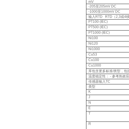
mV
-205
至
205mV DC
-1000
至
1000mV DC
输入
RTD RTD
（
2,3
或
4
PT100 (IEC)
PT500 (IEC)
PT1000 (IEC)
Ni100
Ni120
Ni1000
Cu53
Cu100
Cu1000
库包含更多标准
/
类型，包
温度稳定性：
-
参考热效
传感器输入
TC
类型
K
J
N
E
T
R