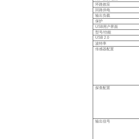
环路效应
回路供电
输出负载
保护
USB
用户界面
型号
/
功能
USB 2.0
波特率
传感器配置
探查配置
输出信号