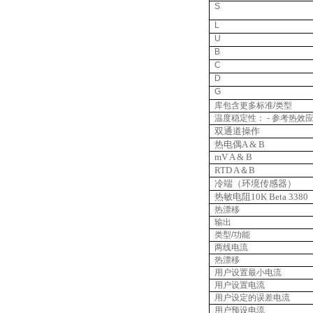
S
L
U
B
C
D
G
库包含更多标准
/
类型
温度稳定性：
-
参考热效
双通道操作
热电偶
A & B
mV A & B
RTD A
＆
B
冷端（环境传感器）
热敏电阻
10K Beta 3380
热漂移
输出
类型
/
功能
两线电流
热漂移
用户设置最小电流
用户设置电流
用户设定的误差电流
用户预设电流