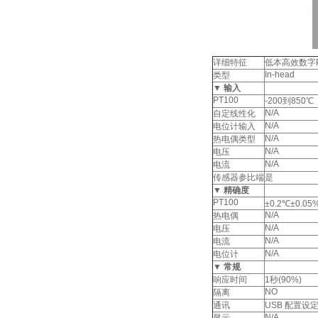
详细特征
低本高效数字P
In-head
类型
▼
输入
PT100
-200到850℃
N/A
自定线性化
N/A
电位计输入
N/A
热电偶类型
N/A
电压
N/A
电流
传感器参比端
是
▼
精确度
PT100
±0.2℃±0.05%
N/A
热电偶
N/A
电压
N/A
电流
N/A
电位计
▼
常规
响应时间
1秒(90%)
NO
隔离
通讯
USB
配置设
N/A