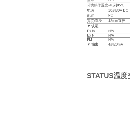
显示
环境操作温度
-40到85℃
电源
10到30V DC
PC
配置
宽度/直径
43mm直径
▼
认证
Ex ia
N/A
Ex N
N/A
FM
N/A
▼
输出
4到20mA
STATUS温