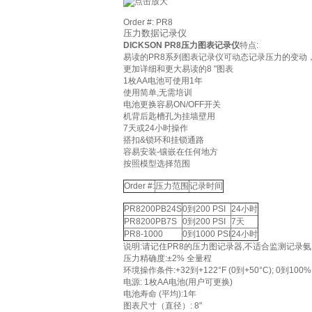
Order #: PR8
压力数据记录仪
DICKSON PR8压力图表记录仪
特点:
易读的PR8系列图表记录仪可动态记录压力的变动
更加详细和更大易读的8 "图表
1枚AA电池可使用1年
使用简单,无需培训
电池更换容易ON/OFF开关
机背后匙槽孔为挂墙壁用
7天或24小时操作
搭扣&锁环和挂锁通路
容易安装-镶嵌在任何地方
按照模型选择范围
Order #:
压力范围
记录时间
PR8200PB24S
0到200 PSI
24小时
PR8200PB7S
0到200 PSI
7天
PR8-1000
0到1000 PSI
24小时
说明:请记住PR8的压力图记录器,不适合监测记录
压力精确度:±2% 全量程
环境操作条件:+32到+122°F (0到+50°C); 0到10
电源: 1枚AA电池(用户可更换)
电池寿命 (平均):1年
图表尺寸（直径）: 8"