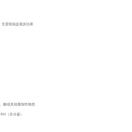
，无需现场监视其结果
氨、酸或其他腐蚀性物质.
0% RH（非冷凝）