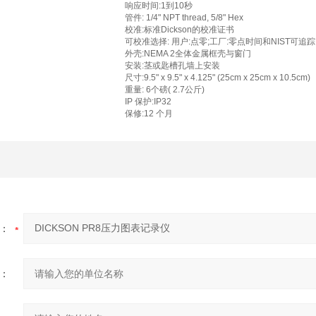
响应时间:1到10秒
管件: 1/4" NPT thread, 5/8" Hex
校准:标准Dickson的校准证书
可校准选择: 用户:点零;工厂:零点时间和NIST可追踪
外壳:NEMA 2全体金属框壳与窗门
安装:茎或匙槽孔墙上安装
尺寸:9.5" x 9.5" x 4.125" (25cm x 25cm x 10.5cm)
重量: 6个磅( 2.7公斤)
IP 保护:IP32
保修:12 个月
：
：