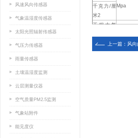
风速风向传感器
Mpa
千克力/厘
米2
气象温湿度传感器
工程大气
兆帕
太阳光照辐射传感器
压
1
0.098066
上一篇：
风向
气压力传感器
10.1972
1
雨量传感器
1.01972
0.1
土壤温湿度监测
0.0102
0.001
0.00102
0.0001
云层测量仪器
0.07031
0.006895
空气质量PM2.5监测
0.0001
0.000009
0.00136
0.000133
气象站附件
1.03323
0.101325
能见度仪
-5
0.000001
1.01*10