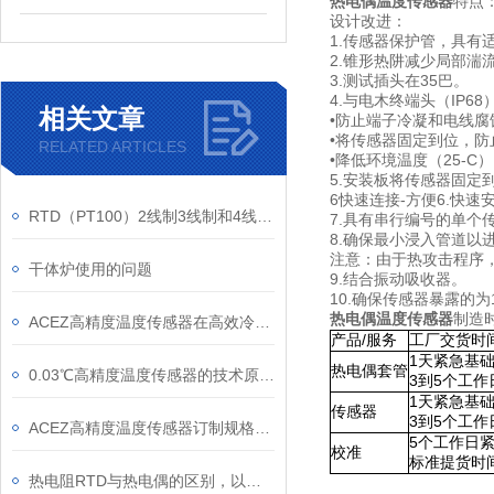
热电偶温度传感器
特点
设计改进：
1.传感器保护管，具有
2.锥形热阱减少局部湍
3.测试插头在35巴。
4.与电木终端头（IP68
相关文章
•防止端子冷凝和电线腐
•将传感器固定到位，防止由内部
RELATED ARTICLES
•降低环境温度（25-
5.安装板将传感器固定
6快速连接-方便6.快
RTD（PT100）2线制3线制和4线制区别和应用
7.具有串行编号的单个
8.确保最小浸入管道以
注意：由于热攻击程序
干体炉使用的问题
9.结合振动吸收器。
10.确保传感器暴露的为
热电偶温度传感器
制造
ACEZ高精度温度传感器在高效冷水机房供冷系统中的应用与优势
产品/服务
工厂交货时
1天紧急基
热电偶套管
0.03℃高精度温度传感器的技术原理与发展历程
3到5个工
1天紧急基
传感器
3到5个工
ACEZ高精度温度传感器订制规格说明 冷冻水中央空调系统
5个工作日
校准
标准提货时间
热电阻RTD与热电偶的区别，以及用途