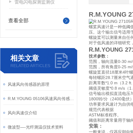
雷电闪电探测监测仪
R.M.YOUNG
查看全部
螺桨风速计是一种低阈
压。这个输出信号适用
螺旋桨可以测量来自任
对于低风速的详细研究
R.M.YOUNG
技术参数：
相关文章
范围，轴向流量0-30 m/
RELATED ARTICLES
范围，所有角度0-25 m/
螺旋桨直径18厘米4叶
每转螺距28.7厘米空气
距离常数*1.0 m（3.2 ft
风速风向传感器的原理
阈值灵敏度*0.8 m/s（1.
信号输出模拟直流电压
R.M.YOUNG 05106风速风向传感器船用优势与特点
1800转/分（2400毫伏
功率要求风速计为自供
规范代表根据
风向风速仪介绍
ASTM标准程序。
阈值和距离常量用于轴
安装：
微波型—-光纤测温仪技术资料
一般来说，仪器应朝向