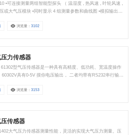
 •可连接测量两组智能型探头 （ 温湿度 , 热风速 , 叶轮风速 ,
差压或大气压模块 •同时显示 4 组测量参数和曲线图 •模拟输出信
20 mA, 4 ~ 20 mA （ 4 线式 ） •四组双色 LED 报警灯和蜂鸣器
商
浏览量：
3102
V大气压力传感器
压力传感器 61302型气压传感器是一种具有高精度、低功耗、宽温度操作
，60302V具有0-5V 摸你电压输出， 二者均带有RS232串行输出
阳能电池供电，可提供理想的应用 全量程的输出可以在500-
商
浏览量：
3153
V大气压传感器
压传感器 61402大气压力传感器测量性能，灵活的实现大气压力测量。压