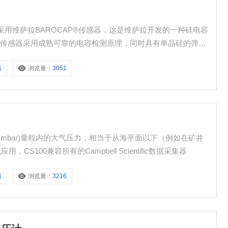
10气压计采用维萨拉BAROCAP®传感器，这是维萨拉开发的一种硅电容
种传感器采用成熟可靠的电容检测原理，同时具有单晶硅的弹性
商
浏览量：
3051
00hPa(mbar)量程内的大气压力，相当于从海平面以下（例如在矿井
S100兼容所有的Campbell Scientific数据采集器
商
浏览量：
3216