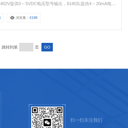
提供0 – 5VDC电压型号输出，61402L提供4 – 20mA电流
室外安装，可以选择61360防水外壳以及61002压力平衡口作
商
浏览量：
4198
页 跳转到第
页
扫一扫关注我们