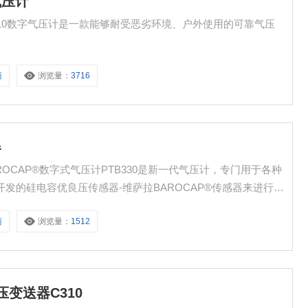
气压计
 PTB210数字气压计是一款能够耐受恶劣环境、户外使用的可靠气压
商
浏览量：
3716
器
拉BAROCAP®数字式气压计PTB330是新一代气压计，专门用于各种
开发的硅电容优良压传感器-维萨拉BAROCAP®传感器来进行压
长期稳定性。
商
浏览量：
1512
变送器C310