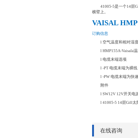
41005-5是一个1
横臂上。
VAISAL H
订购信息
l
空气温度和相对湿
l
HMP155A-Vai
l
电缆末端选项
l
-PT 电缆末端为
l
-PW 电缆末端为快
附件
l
SW12V 12V开
l
41005-5 14层Gi
在线咨询