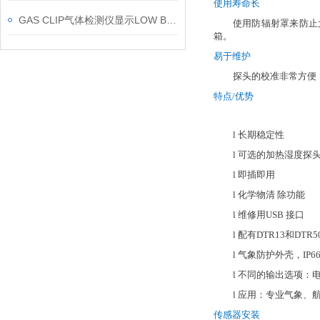
使用寿命长
GAS CLIP气体检测仪显示LOW BAT问题
使用防辐射罩来防止
箱。
易于维护
探头的校准非常方便
特点
/优势
l
长期稳定性
l
可选的加热湿度探
l
即插即用
l
化学物清
除功能
l
维修用
USB 接口
l
配有
DTR13和DT
l
气象防护外壳，
IP
l
不同的输出选项：
l
应用：专业气象、
传感器安装