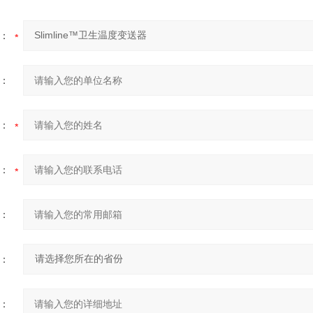
：
：
：
：
：
：
：