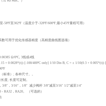
（
32 Ra Max
。）
至
-58ºF
至
302ºF
（温度介于
-328ºF/600ºF;
最小
45ºF
量程可用）
）
系数可用于优化传感器精度（高精度曲线图选项）
0.00385 Ω/0ºC, 3
线或
4
线
0.15 + 0.0028*(t)) [-100/400ºC only] 1/10 Din B, C = ± 1/10(0.3 + 0.005*(t)) 
00ºF
（标准）
;
各种尺寸。。
准长度
;
长度可定制。
，
3/8"
，
3/16“
，
1/8"
减少阀杆
3/8“
减至
3/16"
1/2“
减至
1/4"
 - RA32
，
RA20
。
（可选的）
出