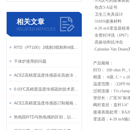
·3-A
认可的接液表面
·
包含
3-A
证书
·
卫生三夹具设计
相关文章
·316SS
接液材料
·4-20 mA
变送器校准
RELATED ARTICLES
·
全密封冲洗（
IP67
·
高振动和抗冲击
RTD（PT100）2线制3线制和4线制区别和应用
·Calendar-Van Dusen
干体炉使用的问题
产品规格：
RTD
：
100 ohm Pt., 
ACEZ高精度温度传感器在高效冷水机房供冷系统中的应用与优势
精度：
A
级
, C = ± (
温度范围：
-328ºF/6
0.03℃高精度温度传感器的技术原理与发展历程
过程连接：
Tri-clamp
管径长：
2“
至
36"
标
ACEZ高精度温度传感器订制规格说明 冷冻水中央空调系统
阀杆直径：直杆
1/4“
接液表面处理：
RA20
热电阻RTD与热电偶的区别，以及用途
变送器：
4-20 mA
输