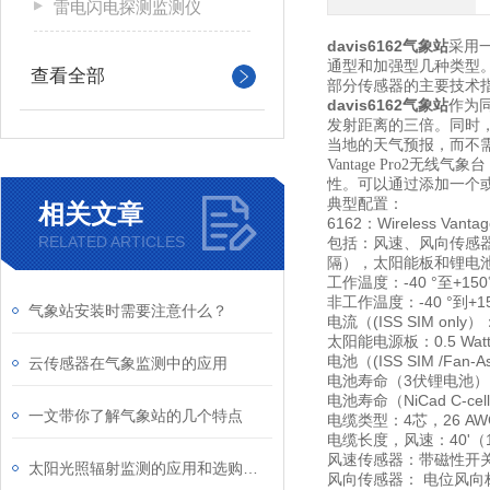
雷电闪电探测监测仪
davis6162气象站
采用
通型和加强型几种类型
查看全部
部分传感器的主要技术指
davis6162气象站
作为同
发射距离的三倍。同时，
当地的天气预报，而不
Vantage Pro
性。可以通过添加一个
典型配置：
相关文章
6162：Wireless Vanta
RELATED ARTICLES
包括：风速、风向传感器
隔），太阳能板和锂电
工作温度：-40 °至+150℉
非工作温度：-40 °到+158 
气象站安装时需要注意什么？
电流（(ISS SIM only）：0.
太阳能电源板：0.5 Watts (IS
电池（(ISS SIM /Fan-
云传感器在气象监测中的应用
电池寿命（3伏锂电池）
电池寿命（NiCad C-ce
一文带你了解气象站的几个特点
电缆类型：4芯，26 AW
电缆长度，风速：40'（1
风速传感器：带磁性开
太阳光照辐射监测的应用和选购指南
风向传感器： 电位风向