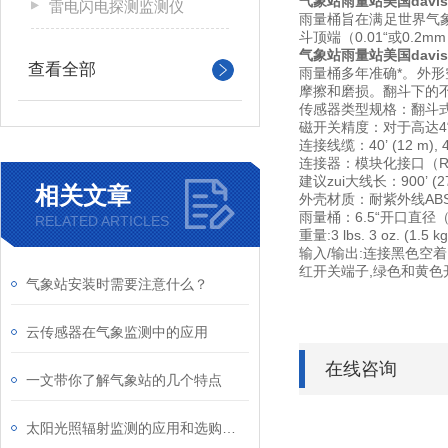
气象站雨量站美国davi
雷电闪电探测监测仪
雨量桶旨在满足世界气
斗顶端（0.01“或0
气象站雨量站美国davi
查看全部
雨量桶多年准确*。外形
摩擦和磨损。翻斗下的
传感器类型规格：翻斗
磁开关精度：对于高达4“/
连接线缆：40’ (12 m), 4
连接器：模块化接口（RJ
建议zui大线长：900’ (27
相关文章
外壳材质：耐紫外线AB
雨量桶：6.5“开口直径（1
RELATED ARTICLES
重量:3 lbs. 3 oz. (1.5 kg
输入/输出:连接黑色空着
红开关端子,绿色和黄色
气象站安装时需要注意什么？
云传感器在气象监测中的应用
在线咨询
一文带你了解气象站的几个特点
太阳光照辐射监测的应用和选购指南