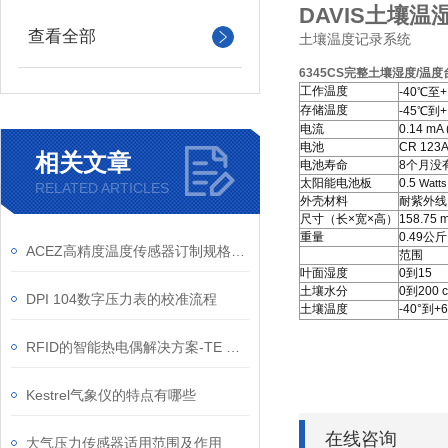
DAVIS土壤温
查看全部
土壤温度记录系统
6345CS
完整土壤湿度
/
温度
工作温度
-40
℃
至
+
存储温度
-45
℃
到
+
电流
0.14 mA 
电池
CR 123A
相关文章
电池寿命
8
个月没
太阳能电池板
0.5
Watts
RELATED ARTICLES
外壳材料
耐紫外线
尺寸（长
×
宽
×
高）
158.75 
重量
0.49
公斤
ACEZ高精度温度传感器订制规格说明 冷冻水中央空调系统
范围
叶面湿度
0
到
15
土壤水分
0
到
200 
DPI 104数字压力表的校准流程
土壤温度
-40°
到
+6
RFID的智能热电偶解决方案-TE Wire＆Cable
Kestrel气象仪的特点有哪些
在线咨询
大气压力传感器适用范围及作用