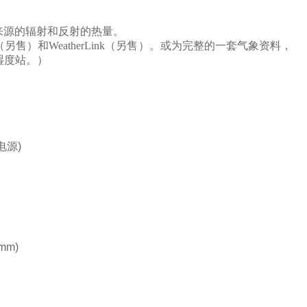
来源的辐射和反射的热量。
（另售）和WeatherLink（另售）。或为完整的一套气象资料，
度/湿度站。）
电源
)
3 mm)