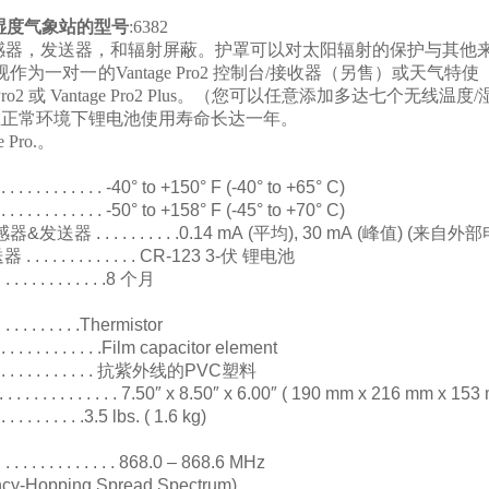
/湿度气象站
的
型号
:6382
感器，发送器，和辐射屏蔽。护罩可以对太阳辐射的保护与其他
作为一对一的Vantage Pro2 控制台/接收器（另售）或天气特使
 Pro2 或 Vantage Pro2 Plus。（您可以任意添加多达七个无线温
在正常环境下锂电池使用寿命长达一年。
 Pro.。
 . . . . . . . . . . . . . . -40° to +150° F (-40° to +65° C)
 . . . . . . . . . . . . . . -50° to +158° F (-45° to +70° C)
感器
&
发送器
. . . . . . . . . .0.14 mA (
平均
), 30 mA (
峰值
) (
来自外部
送器
. . . . . . . . . . . . . CR-123 3-
伏
锂电池
. . . . . . . . . . . . .8
个月
 . . . . . . . . . . .Thermistor
. . . . . . . . . . . . . .Film capacitor element
 . . . . . . . . . . .
抗紫外线的
PVC
塑料
. . . . . . . . . . . . . . . 7.50″ x 8.50″ x 6.00″ ( 190 mm x 216 mm x 15
. . . . . . . . . . . .3.5 lbs. ( 1.6 kg)
 . . . . . . . . . . . . . . 868.0 – 868.6 MHz
ncy-Hopping Spread Spectrum)