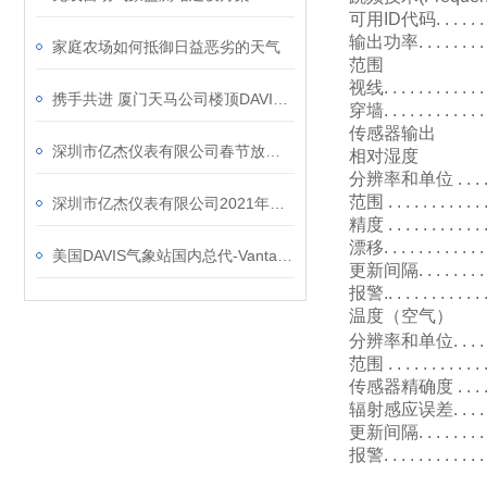
可用
ID
代码
. . . . . 
输出功率
. . . . . .
家庭农场如何抵御日益恶劣的天气
范围
视线
. . . . . . . . . . . 
携手共进 厦门天马公司楼顶DAVIS6162C有线气象站身影
穿墙
. . . . . . . . . . .
传感器输出
深圳市亿杰仪表有限公司春节放假通知
相对湿度
分辨率和单位
. . . 
范围
. . . . . . . . . . . 
深圳市亿杰仪表有限公司2021年迎新篇
精度
. . . . . . . . . . 
漂移
. . . . . . . . . . . .
美国DAVIS气象站国内总代-Vantage Vue死亡谷之行
更新间隔
. . . . . . . 
报警
.. . . . . . . . . . . 
温度（空气）
分辨率和单位
. . . 
范围
. . . . . . . . . . .
传感器精确度
. . . 
辐射感应误差
. . . 
更新间隔
. . . . . . . 
报警
. . . . . . . . . . . .