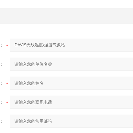
：
：
：
：
：