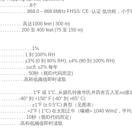
. . . . . . . . . . . . . .8个
 . . . . . . . . . . . . . .868.0 – 868.6MHz FHSS: CE -
认证
低功耗，小于
. . . . . . . . . .
高达
1000 feet ( 300 m)
 . . . . . . . . . . 200
至
400 feet (75
至
150 m)
. . . . . . . . . . . . . . 1%
. . . . . . . . . . . 1
到
100% RH
. . . . . . . . . . . . ±3% (0
到
90% RH), ±4% (90
到
100% RH)
 . . . . . . . . . . .
zui大
±2%
每年
. . . . . . . . . . . . . 50
秒（视
ID
代码而定
)
. . . . . . . . . . .
高和低阈值即时读取
. . . . . . . . . . . . . . . 1°F
或
1°C.
从摄氏转换华氏并四舍五入至zui接
 . . . . . . . . .-40°
到
+150° F (-40°
到
+65° C)
. . . . . . . . . . . . . . ±1°F (± 0.5°C)
典型（见图表）
. . . . . . . . . . . . .+2°F ( 1°C)
在太阳正午（曝晒
= 1040 W/m2
，平均
. . . . . . . . . . . . 10
秒（视
ID
代码而定）
 . . . . . . . . .
高和低阈值即时读取