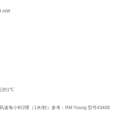
8 mW
近的
1℃
风速每小时
2
哩（
1
米
/
秒）参考：
RM Young
型号
43408