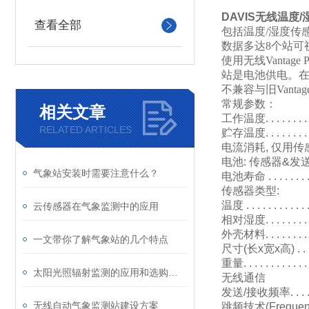
DAVIS无线温度
查看全部
包括温度/湿度传
数据多达8个站可视
使用无线Vantage
站是电池供电。
不兼容与旧Vantage
常规参数：
相关文章
工作温度
. . . . . .
RELATED ARTICLES
贮存温度
. . . . . .
电流消耗
,
仅用传
电池
:
传感器
&
发
气象站安装时需要注意什么？
电池寿命
. . . . . . . 
传感器类型
:
温度
. . . . . . . . . .
云传感器在气象监测中的应用
相对湿度
. . . . . . 
外壳材料
. . . . . . . .
一文带你了解气象站的几个特点
尺寸
(
长
x
宽
x
高
) . 
重量
. . . . . . . . . . 
太阳光照辐射监测的应用和选购指南
无线通信
发送
/
接收频率
. . .
无线自动气象监测站建设方案
跳频技术
(Freque