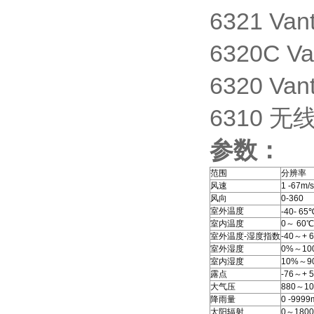
6321 V
6320C 
6320 V
6310 无
参数：
范围
分辨率
风速
1 -67m/s
风向
0-360
室外温度
-40- 65
室内温度
0～ 60℃
室外温度-湿度指数
-40～+ 
室外湿度
0%～10
室内湿度
10%～9
露点
-76～
大气压
880～10
降雨量
0 -999
太阳辐射
0～1800