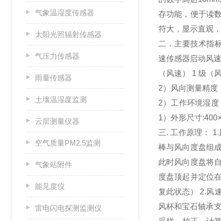
气象温湿度传感器
存功能，便于读
符大，显示直观
太阳光照辐射传感器
二．主要技术指标：
气压力传感器
速传感器启动风速：
（风速） 1 级（
雨量传感器
2）风向测量精度：
土壤温湿度监测
2）工作环境湿度：≤
1）外形尺寸:400×1
云层测量仪器
三. 工作原理：
空气质量PM2.5监测
棒与风向度盘组
此时风向度盘将
气象站附件
度盘顶起并定位
能见度仪
复此状态） 2.
风杯和宝石轴承
雷电闪电探测监测仪