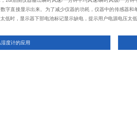
，zui后由仪器输出瞬时风速/一分钟平均风速/瞬时风级/一分
用数字直接显示出来。为了减少仪器的功耗，仪器中的传感器和
压太低时，显示器下部电池标记显示缺电，提示用户电源电压太
温湿度计的应用