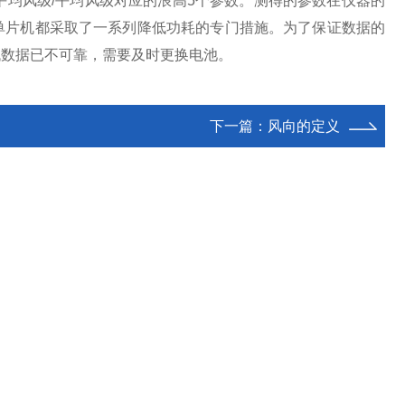
钟平均风级/平均风级对应的浪高5个参数。测得的参数在仪器的
单片机都采取了一系列降低功耗的专门措施。为了保证数据的
低数据已不可靠，需要及时更换电池。
下一篇：
风向的定义