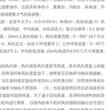
化测量操作。仪器具有体积小，重量轻，功能全，耗电省，字
等领域测量大气的风参数。
误差不大于±（0.3+0.03×V）米/秒(V—实际风速) 3）风
、瞬时风级、平均风级、对应浪高 5）显示分辨率：0.1 米/秒
18mm 2.风向指标 1）风向测量范围：0～360° 16个方位
4）风向定北：自动 3.环境要求 1）工作环境温度：0～45°C
3节 2）平均耗电流量: ≤5mA(电源为4.5V) 5.尺寸用重量:
体结构由风向标，风向轴及风向度盘等组成，装在风向度盘上的磁
，回弹顶杆将风向度盘放下，使锥形宝石轴承与轴尖相接触，
。当左旋转锁定旋钮并使其向上回弹复位时，回弹顶杆将风向
及轴承与轴尖不受损坏。（注：当仪器使用完毕后必须及时回
速变成旋转架的转速。为了减小启动风速，采用特殊材料的轻质
机内进行测算。 仪器内的单片机对风传感器的输出信号进行