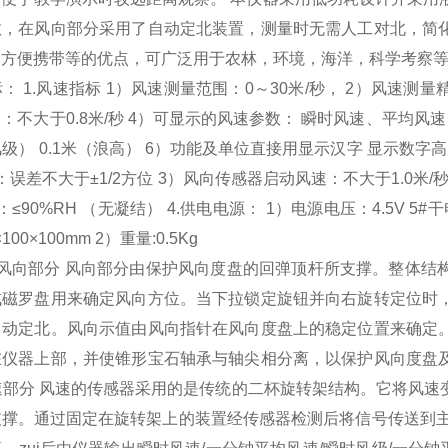
数，在风向部分采用了自动定北装置，测量时无需人工对北，简
，方便携带等的优点，可广泛用于农林，环境，海洋，科学考察
 1.风速指标 1）风速测量范围：0～30米/秒， 2）风速测量精度：
不大于0.8米/秒 4）可显示的风速参数： 瞬时风速、平均风速
风级） 0.1米（浪高） 6）功能及单位直接用显示汉字 显示数字高度：
误差不大于±1/2方位 3）风向传感器启动风速：不大于1.0米/秒 
90%RH （无凝结） 4.供电电源： 1）电源电压：4.5V 5#干电池
00×100mm 2）重量:0.5Kg
 1.风向部分 风向部分由保护风向度盘的回弹顶杆所支撑。整
成磁罗盘用来确定风向方位。当下拉锁定旋钮并向右旋转定位时
自动定北。风向示值由风向指针在风向度盘上的稳定位置来确定
在仪器上部，并使锥形宝石轴承与轴尖相分离，以保护风向度盘
风速部分 风速的传感器采用的是传统的二杯旋转架结构。它将风
支撑。通过固定在旋转架上的装置经传感器检测后将信号传送到主