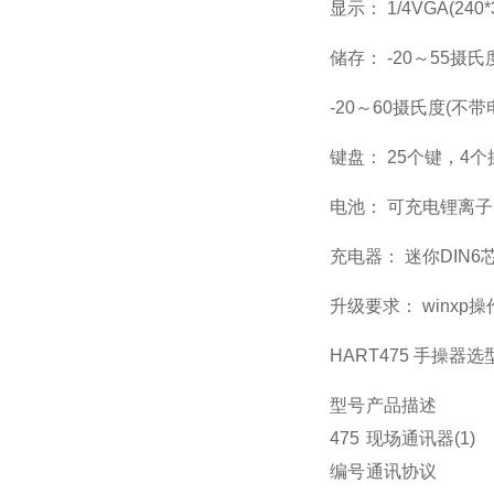
显示： 1/4VGA(2
储存： -20～55摄氏
-20～60摄氏度(不带
键盘： 25个键，4
电池： 可充电锂离子
充电器： 迷你DIN6
升级要求： winxp操作
HART475 手操器选
型号
产品描述
475
现场通讯器(1)
编号
通讯协议