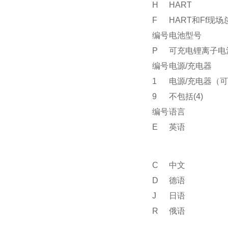
H
HART
F
HART和Ff现场总
编号
电池型号
P
可充电锂离子电
编号
电源/充电器
1
电源/充电器（可
9
不包括(4)
编号
语言
E
英语
C
中文
D
德语
J
日语
R
俄语