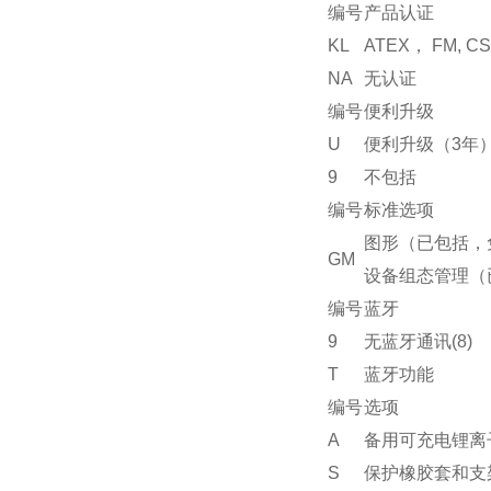
编号
产品认证
KL
ATEX， FM, 
NA
无认证
编号
便利升级
U
便利升级（3年）
9
不包括
编号
标准选项
图形（已包括，免
GM
设备组态管理（已
编号
蓝牙
9
无蓝牙通讯(8)
T
蓝牙功能
编号
选项
A
备用可充电锂离子
S
保护橡胶套和支